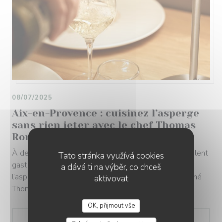
08/07/2025
Aix-en-Provence : cuisinez l’asperge
sans rien jeter avec le chef Thomas
Roret
À deux pas du cours Mirabeau, les Caves Henri IV mêlent
Tato stránka využívá cookies
gastronomie, saisonnalité et anti-gaspillage, avec
a dává ti na výběr, co chceš
l’asperge comme star d’un menu haut en couleurs signé
aktivovat
Thomas Roret.
OK, přijmout vše
RESTAURANT LES CAVES HENRI 4
((OTEVŘE SE V NOVÉM O
PŘEČÍST ČLÁNEK