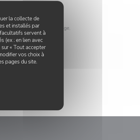
 jeter avec le chef
quer la collecte de
s et installés par
 saisonnalité et anti-gaspillage,
facultatifs servent à
 Roret.
s (ex : en lien avec
z sur « Tout accepter
modifier vos choix à
es pages du site.