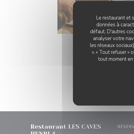
08/
Aix
Th
Le restaurant et s
données à caractè
À de
défaut. D'autres coo
avec
analyser votre navi
les réseaux sociaux)
», « Tout refuser »
LI
tout moment en c
Restaurant LES CAVES
RÉSER
HENRI 4