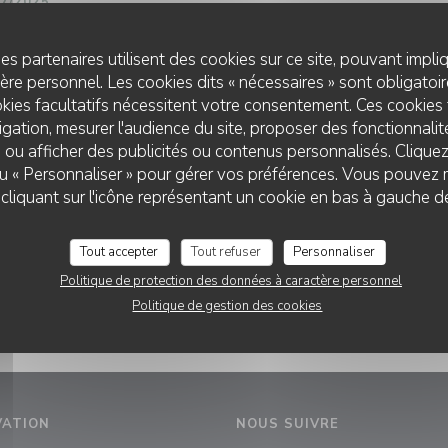
07/2025
-en-Provence : cuisinez l’asperge sans rien
omas Roret
es partenaires utilisent des cookies sur ce site, pouvant impli
re personnel. Les cookies dits « nécessaires » sont obligatoire
ux pas du cours Mirabeau, les Caves Henri IV mêlent gastronomie,
kies facultatifs nécessitent votre consentement. Ces cookies 
 l’asperge comme star d’un menu haut en couleurs signé Thomas
gation, mesurer l'audience du site, proposer des fonctionnalité
 ou afficher des publicités ou contenus personnalisés. Clique
 ou « Personnaliser » pour gérer vos préférences. Vous pouvez 
((OUVRE UNE NOUVELLE FENÊTRE))
RE L'ARTICLE
RESTAURANT LES CAVES HENRI 4
liquant sur l'icône représentant un cookie en bas à gauche d
Tout accepter
Tout refuser
Personnaliser
Politique de protection des données à caractère personnel
Politique de gestion des cookies
VATION
NOUS SUIVRE