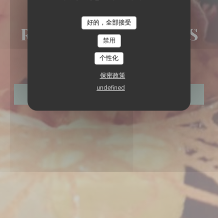
美食餐厅
•
AIX EN PROVENCE
好的，全部接受
RESTAURANT LES CAVES HENRI 4
Restaurant LES CAVES
禁用
HENRI 4
个性化
保密政策
undefined
预订餐位