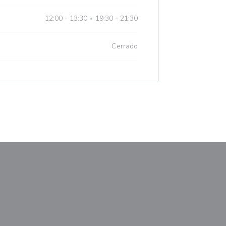
12:00 - 13:30
19:30 - 21:30
•
Cerrado
va ventana))