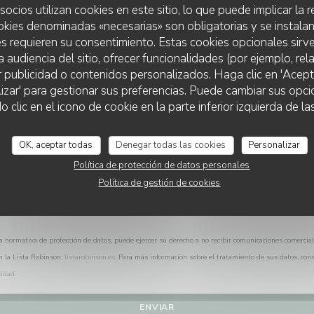
¿Desea ponerse en contacto con nosotros?
socios utilizan cookies en este sitio, lo que puede implicar la
Rellene el siguiente formulario.
okies denominadas «necesarias» son obligatorias y se instalan
s requieren su consentimiento. Estas cookies opcionales sirve
a audiencia del sitio, ofrecer funcionalidades (por ejemplo, re
r publicidad o contenidos personalizados. Haga clic en 'Acept
lizar' para gestionar sus preferencias. Puede cambiar sus opci
RESTAURANT LES CAVES HENRI 4
lic en el icono de cookie en la parte inferior izquierda de las
OK, aceptar todas
Denegar todas las cookies
Personalizar
Política de protección de datos personales
Política de gestión de cookies
a normativa de protección de datos, puede ejercer su derecho a no recibir comunicaciones comercia
n la Lista Robinson:
listarobinson.es
. Para más información sobre el tratamiento de sus datos, con
cidad
.