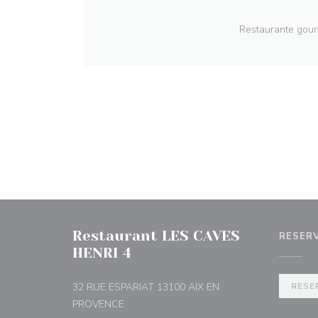
Restaurante gou
Restaurant LES CAVES
RESER
HENRI 4
32 RUE ESPARIAT 13100 AIX EN
RESE
((abre en una nueva ventana))
PROVENCE