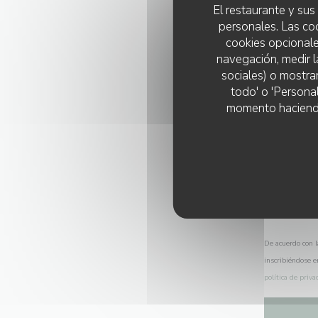
El restaurante y sus 
personales. Las co
cookies opcionale
navegación, medir l
sociales) o mostra
todo' o 'Persona
momento haciendo c
De acuerdo con l
inscribiéndose e
política de priva