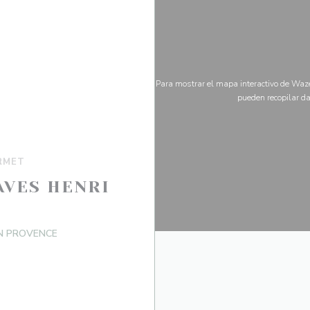
Para mostrar el mapa interactivo de Waze
pueden recopilar da
RMET
AVES HENRI
((abre en una nueva ventana))
EN PROVENCE