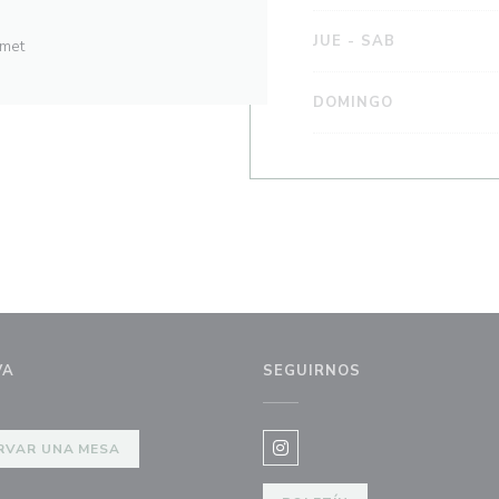
JUE
-
SAB
rmet
DOMINGO
VA
SEGUIRNOS
RVAR UNA MESA
Instagram ((abre en una nue