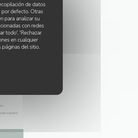
 recopilación de datos
 por defecto. Otras
n para analizar su
lacionadas con redes
ar todo', 'Rechazar
ones en cualquier
 páginas del sitio.
les
sulte nuestra